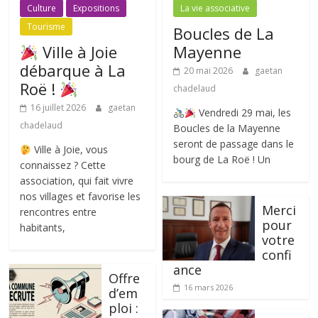
Culture
Expositions
La vie associative
Tourisme
Boucles de La
Ville à Joie
Mayenne
débarque à La
20 mai 2026
gaetan
Roë !
chadelaud
16 juillet 2026
gaetan
Vendredi 29 mai, les
chadelaud
Boucles de la Mayenne
seront de passage dans le
Ville à Joie, vous
bourg de La Roë ! Un
connaissez ? Cette
association, qui fait vivre
nos villages et favorise les
Merci
rencontres entre
pour
habitants,
votre
confi
ance
Offre
16 mars 2026
d’em
ploi :