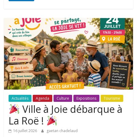
Actualités
Agenda
Culture
Expositions
Tourisme
Ville à Joie débarque à
La Roë !
16 juillet 2026
gaetan chadelaud