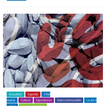
Actualités
Agenda
Côté
mairie
Culture
Expositions
Intercommunalité
La vie à