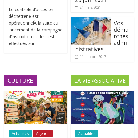
24 mars 2021
Le contrôle d’accès en
déchetterie est
Vos
opérationnelÀ la suite du
déma
lancement de la campagne
rches
d’inscription et des tests
admi
effectués sur
nistratives
11 octobre 2017
CULTURE
LA VIE ASSOCIATIVE
Actualités
Agenda
Actualités