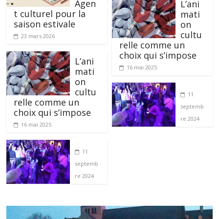
Agen
L’ani
t culturel pour la
mati
saison estivale
on
cultu
23 mars 2026
relle comme un
choix qui s’impose
L’ani
16 mai 2025
mati
on
cultu
11
relle comme un
septemb
choix qui s’impose
re 2024
16 mai 2025
11
septemb
re 2024