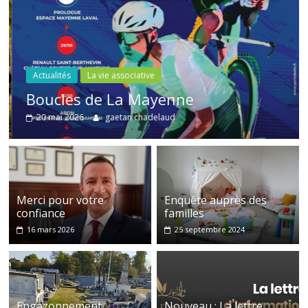
Actualités
La vie associative
Boucles de La Mayenne
20 mai 2026
gaetan chadelaud
Merci pour votre
Enquête auprès des
confiance
familles
16 mars 2026
25 septembre 2024
Engazonnement
Nouveau : La lettre