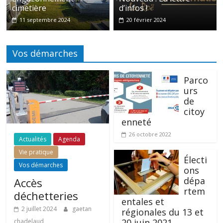
cimetière
d’infos !
11 septembre 2024
20 février 2024
Vos démarches
Parco
urs
de
citoy
enneté
26 octobre 2022
Actualités
Agenda
Vie pratique
Électi
Vos démarches
ons
dépa
Accès
rtem
déchetteries
entales et
2 juillet 2024
gaetan
régionales du 13 et
20 juin 2021
chadelaud