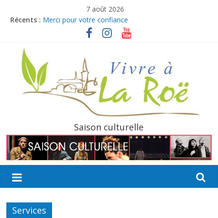
Passer
7 août 2026
au
Récents :
Merci pour votre confiance
contenu
Ville à Joie débarque à La Roë !
Boucles de La Mayenne
Bulletin intermédiaire 2026
Offre d’emploi : Agent culturel pour la saison estivale
La
Saison culturelle
Roë
Découvrir,
Partager,
Sortir…
Services