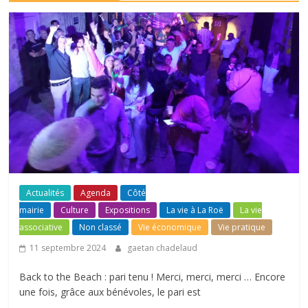
Actualités
Agenda
Côté
mairie
Culture
Expositions
La vie à La Roë
La vie
associative
Non classé
Vie économique
Vie pratique
11 septembre 2024
gaetan chadelaud
Back to the Beach : pari tenu ! Merci, merci, merci … Encore
une fois, grâce aux bénévoles, le pari est