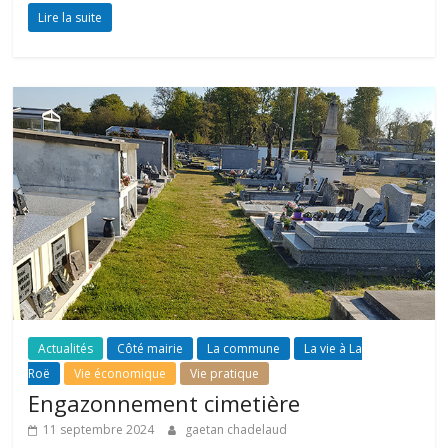
Lire la suite
Actualités
Côté mairie
La commune
La vie à La
Roë
Vie économique
Vie pratique
Engazonnement cimetière
11 septembre 2024
gaetan chadelaud