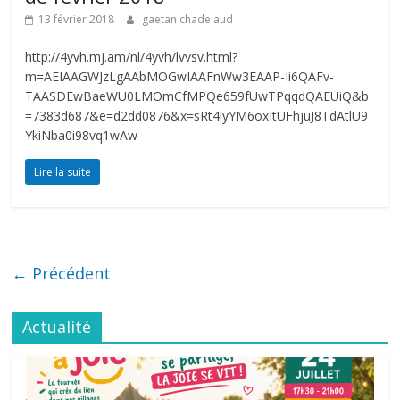
13 février 2018
gaetan chadelaud
http://4yvh.mj.am/nl/4yvh/lvvsv.html?
m=AEIAAGWJzLgAAbMOGwIAAFnWw3EAAP-Ii6QAFv-
TAASDEwBaeWU0LMOmCfMPQe659fUwTPqqdQAEUiQ&b
=7383d687&e=d2dd0876&x=sRt4lyYM6oxItUFhjuJ8TdAtlU9
YkiNba0i98vq1wAw
Lire la suite
← Précédent
Actualité