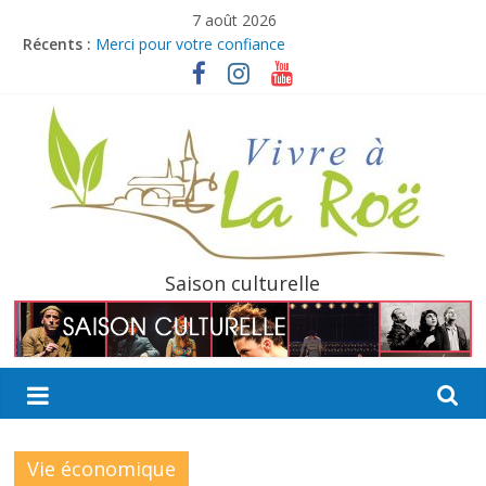
Passer
7 août 2026
au
Récents :
Merci pour votre confiance
contenu
Ville à Joie débarque à La Roë !
Boucles de La Mayenne
Bulletin intermédiaire 2026
Offre d’emploi : Agent culturel pour la saison estivale
La
Saison culturelle
Roë
Découvrir,
Partager,
Sortir…
Vie économique