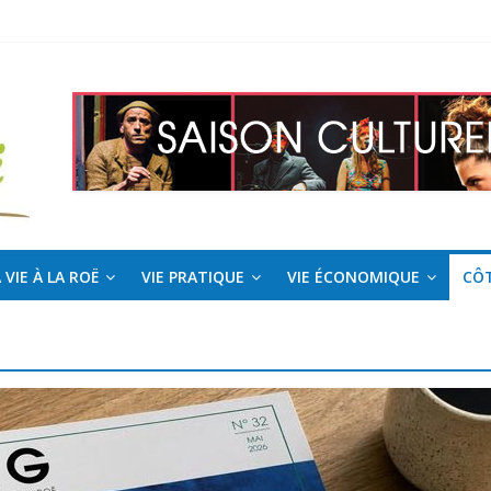
 Roë !
l pour la saison estivale
 VIE À LA ROË
VIE PRATIQUE
VIE ÉCONOMIQUE
CÔT