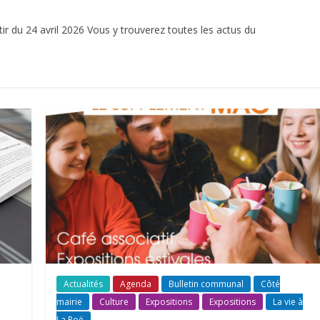
tir du 24 avril 2026 Vous y trouverez toutes les actus du
Actualités
Agenda
Bulletin communal
Côté
mairie
Culture
Expositions
Expositions
La vie à
La Roë