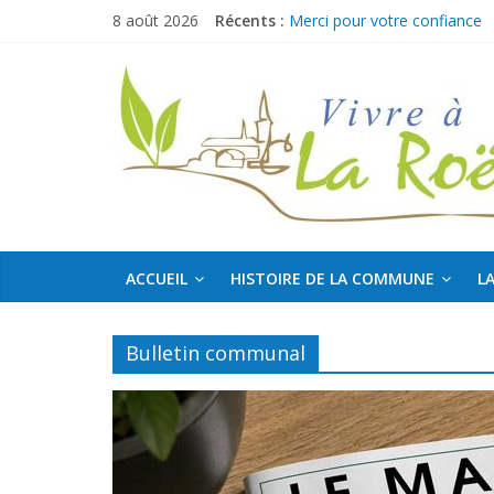
Passer
8 août 2026
Récents :
Merci pour votre confiance
au
Ville à Joie débarque à La
contenu
La
Boucles de La Mayenne
Bulletin intermédiaire 2026
Offre d’emploi : Agent culture
Roë
Découvrir,
Partager,
Sortir…
ACCUEIL
HISTOIRE DE LA COMMUNE
LA
Bulletin communal