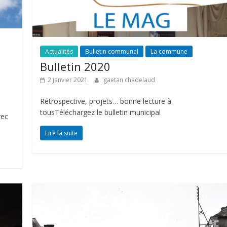
Actualités
Bulletin communal
La commune
Bulletin 2020
2 janvier 2021
gaetan chadelaud
Rétrospective, projets… bonne lecture à
tousTéléchargez le bulletin municipal
vec
Lire la suite