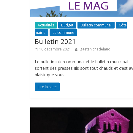
Actualités
Budget
Bulletin communal
Côté
mairie
La commune
Bulletin 2021
16 décembre 2021
gaetan chadelaud
Le bulletin intercommunal et le bulletin municipal
sortent des presses !Ils sont tout chauds et c’est a
plaisir que vous
Lire la suite