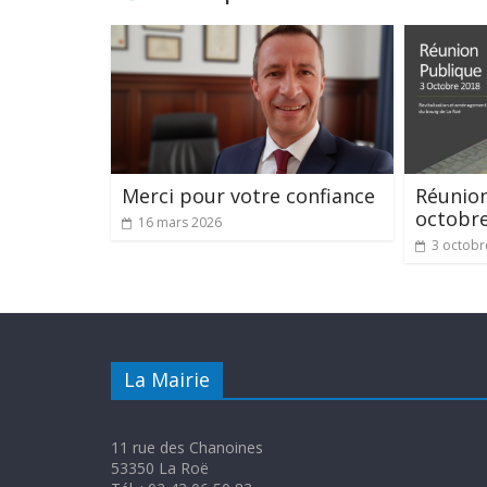
Merci pour votre confiance
Réunion
octobr
16 mars 2026
3 octobr
La Mairie
11 rue des Chanoines
53350 La Roë