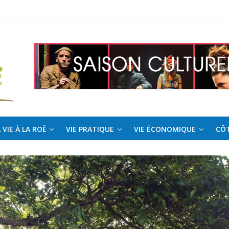
 Roë !
l pour la saison estivale
 VIE À LA ROË
VIE PRATIQUE
VIE ÉCONOMIQUE
CÔT