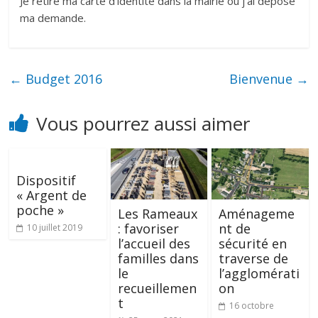
Je retire ma carte d’identité dans la mairie où j’ai déposé
ma demande.
←
Budget 2016
Bienvenue
→
Vous pourrez aussi aimer
Dispositif
« Argent de
poche »
Les Rameaux
Aménageme
: favoriser
nt de
10 juillet 2019
l’accueil des
sécurité en
familles dans
traverse de
le
l’agglomérati
recueillemen
on
t
16 octobre