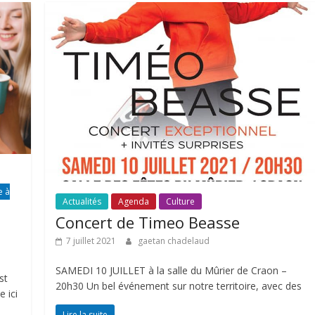
e à
Actualités
Agenda
Culture
Concert de Timeo Beasse
7 juillet 2021
gaetan chadelaud
SAMEDI 10 JUILLET à la salle du Mûrier de Craon –
st
20h30 Un bel événement sur notre territoire, avec des
 ici
Lire la suite