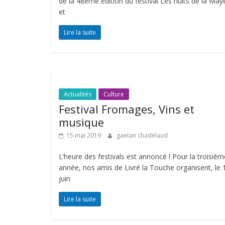
de la 48ème édition du festival Les nuits de la Ma
et
Lire la suite
Actualités
Culture
Festival Fromages, Vins et
musique
15 mai 2019
gaetan chadelaud
L’heure des festivals est annoncé ! Pour la troisièm
année, nos amis de Livré la Touche organisent, le 
juin
Lire la suite