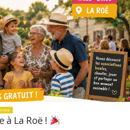
urisme
e à La Roë !