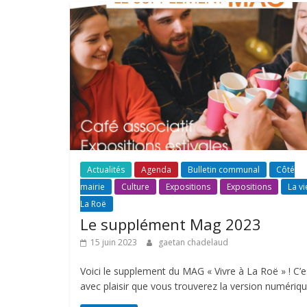
Actualités
Agenda
Bulletin communal
Côté
mairie
Culture
Expositions
Expositions
La vi
La Roë
Le supplément Mag 2023
15 juin 2023
gaetan chadelaud
Voici le supplement du MAG « Vivre à La Roë » ! C’e
avec plaisir que vous trouverez la version numérique