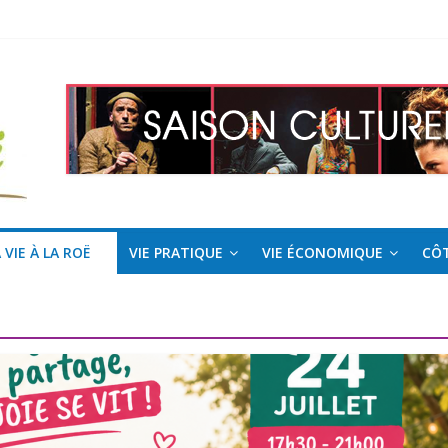
l pour la saison estivale
 Roë !
 VIE À LA ROË
VIE PRATIQUE
VIE ÉCONOMIQUE
CÔT