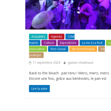
Actualités
Agenda
Côté
mairie
Culture
Expositions
La vie à La Roë
L
associative
Non classé
Vie économique
Vie
pratique
11 septembre 2024
gaetan chadelaud
Back to the Beach : pari tenu ! Merci, merci, merci
Encore une fois, grâce aux bénévoles, le pari est
Lire la suite