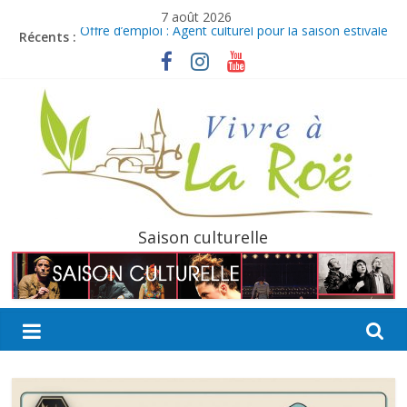
Passer
7 août 2026
au
Récents :
Offre d’emploi : Agent culturel pour la saison estivale
contenu
Merci pour votre confiance
Ville à Joie débarque à La Roë !
Boucles de La Mayenne
Bulletin intermédiaire 2026
La
Saison culturelle
Roë
Découvrir,
Partager,
Sortir…