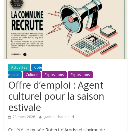
Actualités
Côté
mairie
Culture
Expositions
Expositions
Offre d’emploi : Agent
culturel pour la saison
estivale
23 mars 2026
gaetan chadelaud
Cet été, le musée Robert d’Arbrissel s’anime de