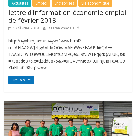
Actualités
Emploi
Entreprises
Vie économique
lettre d’information économie emploi
de février 2018
13 février 2018
gaetan chadelaud
http://4yvh.mj.am/nl/4yvh/lvvsv.html?
m=AEIAAGWJzLgAAbMOGwIAAFnWw3EAAP-Ii6QAFv-
TAASDEwBaeWU0LMOmCfMPQe659fUwTPqqdQAEUiQ&b
=7383d687&e=d2dd0876&x=sRt4lyYM6oxItUFhjuJ8TdAtlU9
YkiNba0i98vq1wAw
Lire la suite