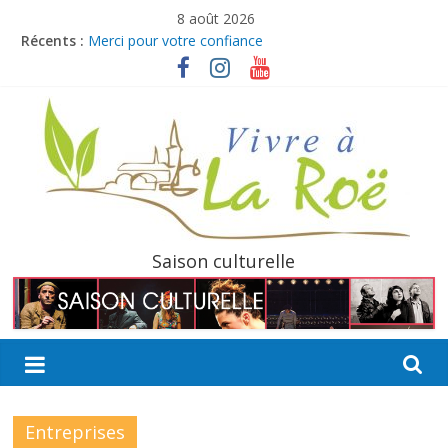
Passer
8 août 2026
au
Récents :
Merci pour votre confiance
contenu
Ville à Joie débarque à La Roë !
Boucles de La Mayenne
Bulletin intermédiaire 2026
Offre d’emploi : Agent culturel pour la saison estivale
La
Saison culturelle
Roë
Découvrir,
Partager,
Sortir…
Entreprises