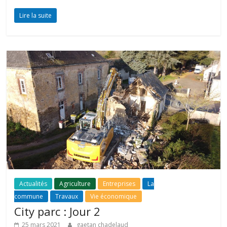
Lire la suite
Actualités
Agriculture
Entreprises
La
commune
Travaux
Vie économique
City parc : Jour 2
25 mars 2021
gaetan chadelaud