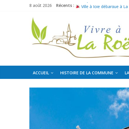
Passer
Merci pour votre confiance
8 août 2026
Récents :
au
Ville à Joie débarque à La
contenu
Boucles de La Mayenne
La
Bulletin intermédiaire 2026
Offre d’emploi : Agent culture
Roë
Découvrir,
Partager,
Sortir…
ACCUEIL
HISTOIRE DE LA COMMUNE
LA