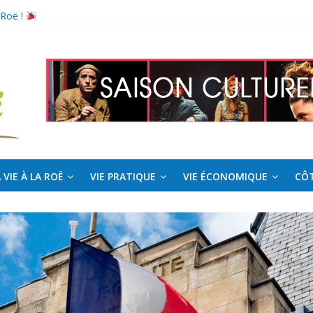
 Roë !
l pour la saison estivale
 VIE À LA ROË
VIE PRATIQUE
VIE ÉCONOMIQUE
CÔT