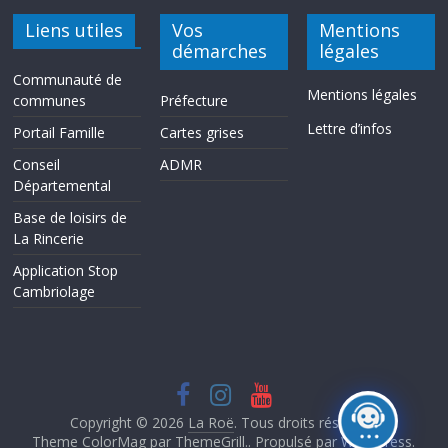
Liens utiles
Vos
Mentions
démarches
légales
Communauté de
Mentions légales
communes
Préfecture
Lettre d’infos
Portail Famille
Cartes grises
Conseil
ADMR
Départemental
Base de loisirs de
La Rincerie
Application Stop
Cambriolage
Copyright © 2026
La Roë
. Tous droits réservés.
Theme ColorMag par
ThemeGrill.
. Propulsé par
WordPress
.