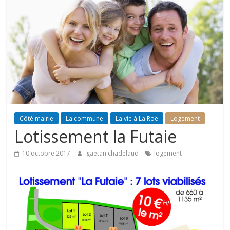
Côté mairie
La commune
La vie à La Roë
Logement
Lotissement la Futaie
10 octobre 2017
gaetan chadelaud
logement