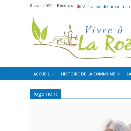
Passer
Merci pour votre confiance
8 août 2026
Récents :
au
Ville à Joie débarque à La
contenu
Boucles de La Mayenne
La
Bulletin intermédiaire 2026
Offre d’emploi : Agent culture
Roë
Découvrir,
Partager,
Sortir…
ACCUEIL
HISTOIRE DE LA COMMUNE
LA
logement