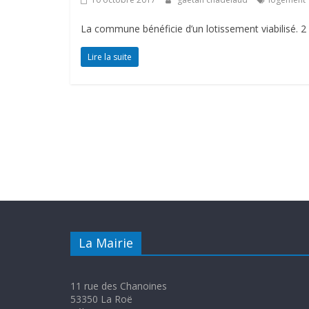
La commune bénéficie d’un lotissement viabilisé. 2 
Lire la suite
La Mairie
11 rue des Chanoines
53350 La Roë