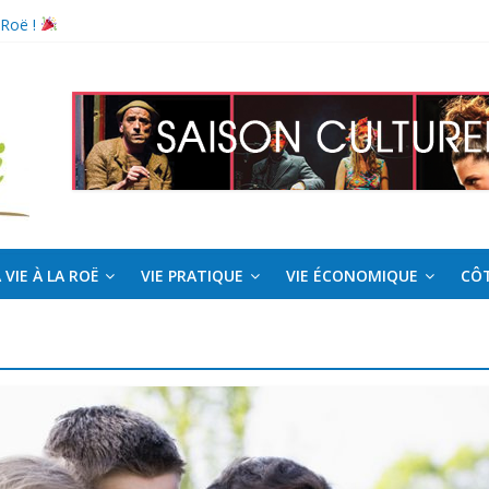
 Roë !
l pour la saison estivale
 VIE À LA ROË
VIE PRATIQUE
VIE ÉCONOMIQUE
CÔT