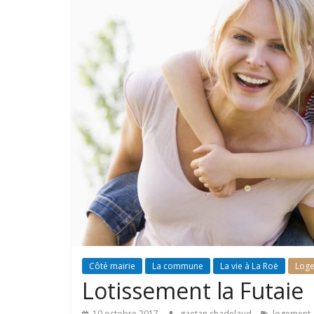
Côté mairie
La commune
La vie à La Roë
Log
Lotissement la Futaie
10 octobre 2017
gaetan chadelaud
logement