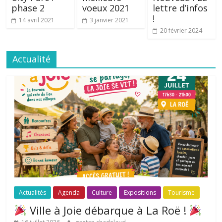
phase 2
voeux 2021
lettre d’infos
!
14 avril 2021
3 janvier 2021
20 février 2024
Actualité
Actualités
Agenda
Culture
Expositions
Tourisme
Ville à Joie débarque à La Roë !