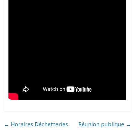
←
Horaires Déchetteries
Réunion publique
→