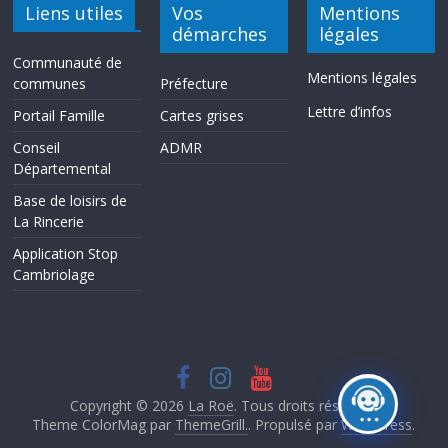
Liens utiles
Vos
Mentions
démarches
légales
Communauté de
Mentions légales
communes
Préfecture
Lettre d’infos
Portail Famille
Cartes grises
Conseil
ADMR
Départemental
Base de loisirs de
La Rincerie
Application Stop
Cambriolage
Copyright © 2026
La Roë
. Tous droits réservés.
Theme ColorMag par
ThemeGrill.
. Propulsé par
WordPress
.