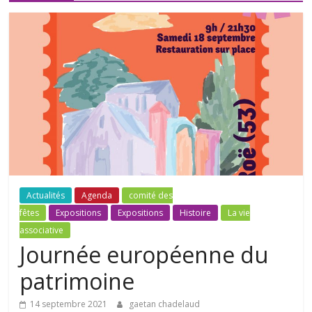
Actualités
Agenda
comité des
fêtes
Expositions
Expositions
Histoire
La vie
associative
Journée européenne du
patrimoine
14 septembre 2021
gaetan chadelaud