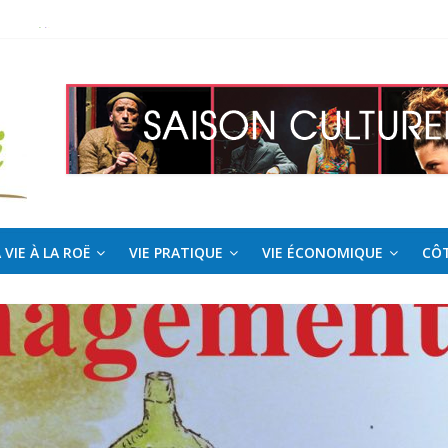
 Roë !
l pour la saison estivale
 VIE À LA ROË
VIE PRATIQUE
VIE ÉCONOMIQUE
CÔT