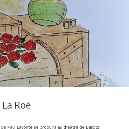
e La Roë
de Paul Laconte se produira au théâtre de Ballots: