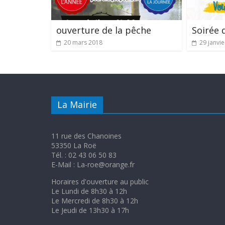
ouverture de la pêche
Soirée 
20 mars 2018
29 janvi
La Mairie
11 rue des Chanoines
53350 La Roë
Tél. : 02 43 06 50 83
E-Mail : La-roe@orange.fr
Horaires d'ouverture au public
Le Lundi de 8h30 à 12h
Le Mercredi de 8h30 à 12h
Le Jeudi de 13h30 à 17h