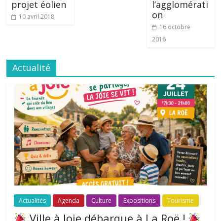
projet éolien
l’agglomérati
on
10 avril 2018
16 octobre
2016
Actualité
Actualités
Agenda
Culture
Expositions
Tourisme
Ville à Joie débarque à La Roë !