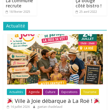
La commune
ça bouge
recrute
côté bistro !
18 février 2025
25 avril 2022
Actualité
Actualités
Agenda
Culture
Expositions
Tourisme
Ville à Joie débarque à La Roë !
16 juillet 2026
gaetan chadelaud