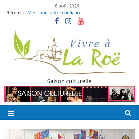
Passer
8 août 2026
au
Récents :
Merci pour votre confiance
contenu
Ville à Joie débarque à La Roë !
Boucles de La Mayenne
Bulletin intermédiaire 2026
Offre d’emploi : Agent culturel pour la saison estivale
La
Saison culturelle
Roë
Découvrir,
Partager,
Sortir…