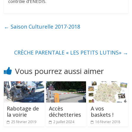
contrôle d’ENEDIS.
←
Saison Culturelle 2017-2018
CRÈCHE PARENTALE « LES PETITS LUTINS»
→
Vous pourrez aussi aimer
Rabotage de
Accès
A vos
la voirie
déchetteries
baskets !
25 février 2019
2 juillet 2024
16 février 2018