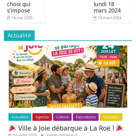
choix qui
lundi 18
s’impose
mars 2024
16 mai 2025
15 mars 2024
Actualité
Actualités
Agenda
Culture
Expositions
Tourisme
Ville à Joie débarque à La Roë !
16 juillet 2026
gaetan chadelaud