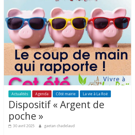
Actualités
Agenda
Côté mairie
La vie à La Roë
Dispositif « Argent de
poche »
30 avril 2025
gaetan chadelaud