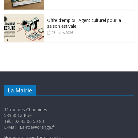
Offre d’emploi : Agent culturel pour la
saison estivale
23 mars 2026
La Mairie
11 rue des Chanoines
53350 La Roë
Tél. : 02 43 06 50 83
E-Mail : La-roe@orange.fr
Horaires d'ouverture au public