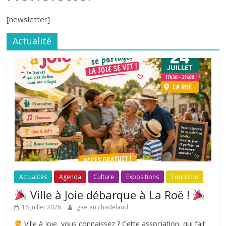
[newsletter]
Actualité
Actualités
Agenda
Culture
Expositions
Tourisme
Ville à Joie débarque à La Roë !
16 juillet 2026
gaetan chadelaud
Ville à Joie, vous connaissez ? Cette association, qui fait